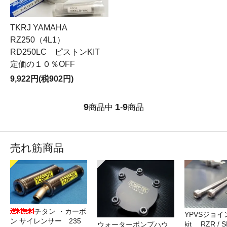
TKRJ YAMAHA
RZ250（4L1）
RD250LC ピストンKIT
定価の１０％OFF
9,922円(税902円)
9
1
9
商品中
-
商品
売れ筋商品
チタン ・カーボ
YPVSジョ
ン サイレンサー 235
kit RZR / S
ウォーターポンプハウ