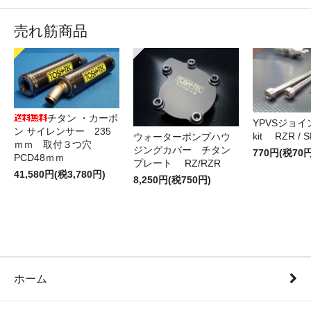
売れ筋商品
チタン ・カーボ
YPVSジョ
ン サイレンサー 235
kit RZR / S
ウォーターポンプハウ
ｍｍ 取付３つ穴
ジングカバー チタン
770円(税70円
PCD48ｍｍ
プレート RZ/RZR
41,580円(税3,780円)
8,250円(税750円)
ホーム