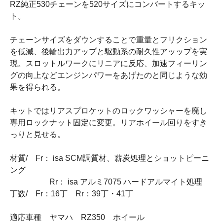
RZ純正530チェーンを520サイズにコンバートするキッ
ト。
チェーンサイズをダウンすることで重量とフリクション
を低減、後輪出力アップと駆動系の耐久性アッップを実
現。スロットルワークにリニアに反応、加速フィーリン
グの向上などエンジンパワーをあげたのと同じような効
果を得られる。
キットではリアスプロケットのロックワッシャーを廃し
専用ロックナット固定に変更。リアホイール回りをすき
っりと見せる。
材質/ Fr： isa SCM調質材、薪炭処理とショットピーニ
ング
Rr： isa アルミ7075 ハードアルマイト処理
丁数/ Fr：16丁 Rr：39丁・41丁
適応車種 ヤマハ RZ350 ホイール