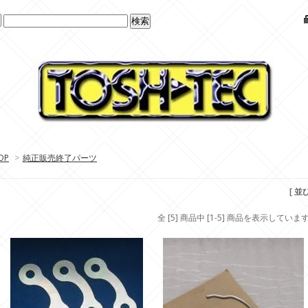
OP
>
純正販売終了パーツ
[ 並
全 [5] 商品中 [1-5] 商品を表示していま