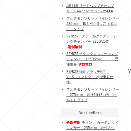
樹脂1枚リードバルブアセンブ
リ RD/RZ/RZ250R/RZV500R
フルチタンソリッドサイレンサー
235ｍｍ 取り付け3つ穴（ボル
ト）タイプ
RZ/RZR スチールクロスレーシ
ングチャンバー（350/250）
RZ/RZR チタンクロスレーシング
チャンバー（350/250） 受
注生産
Y
RZ/RZR 強化クラッチKIT
VerS ソフトタイプ(街乗り仕
様）
フルチタンソリッドサイレンサー
275ｍｍ 取り付け3つ穴（ボ
ルト）タイプ
Best sellers
チタン ・カーボン サイ
レンサー 235ｍｍ 取付３つ