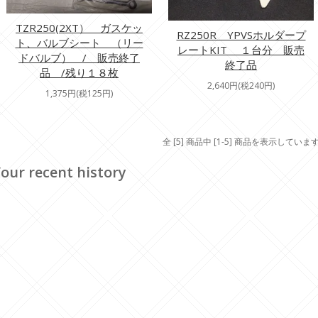
TZR250(2XT） ガスケッ
RZ250R YPVSホルダープ
ト、バルブシート （リー
レートKIT １台分 販売
ドバルブ） / 販売終了
終了品
品 /残り１８枚
2,640円(税240円)
1,375円(税125円)
全 [5] 商品中 [1-5] 商品を表示していま
our recent history