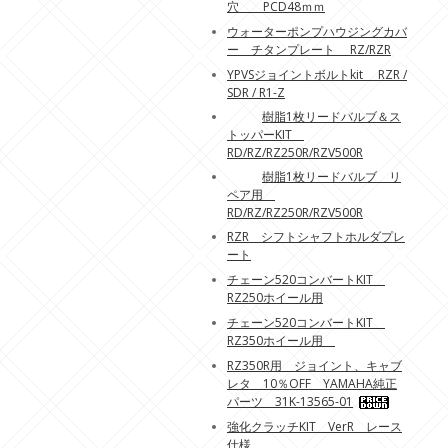
穴 PCD48ｍｍ
ウォーターポンプハウジングカバ
ー チタンプレート RZ/RZR
YPVSジョイントボルトkit RZR /
SDR / R1-Z
樹脂1枚リードバルブ＆ス
トッパーKIT
RD/RZ/RZ250R/RZV500R
樹脂1枚リードバルブ リ
ペア用
RD/RZ/RZ250R/RZV500R
RZR シフトシャフトホルダプレ
ート
チェーン520コンバートKIT
RZ250ホイール用
チェーン520コンバートKIT
RZ350ホイール用
RZ350R用 ジョイント、キャブ
レタ 10％OFF YAMAHA純正
パーツ 31K-13565-01
強化クラッチKIT VerR レース
仕様