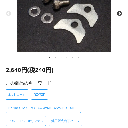
2,640円(税240円)
この商品のキーワード
2ストローク
RZ/RZR
RZ250R（29L,1AR,1XG,3HM）RZ250RR（51L）
TOSH-TEC オリジナル
純正販売終了パーツ