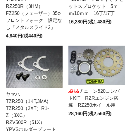
ットスプロケット 5ｍ
RZ250R（3HM）
ｍ/10ｍｍ 16丁/17丁
FZ250（フェーザー）35φ
フロントフォーク 設定な
16,280円(税1,480円)
し「メタルスライド2」
4,840円(税440円)
チェーン520コンバー
ヤマハ
トKIT RZRエンジン搭
TZR250（1KT,3MA)
載 RZ250ホイール用
TZR250（2XT）R1-
28,160円(税2,560円)
Z（3XC）
RZV500R（51X）
YPVSホルダープレート