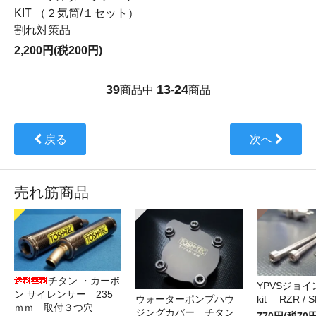
KIT （２気筒/１セット）
割れ対策品
2,200円(税200円)
39
13
24
商品中
-
商品
戻る
次へ
売れ筋商品
チタン ・カーボ
YPVSジョ
ン サイレンサー 235
kit RZR / S
ウォーターポンプハウ
ｍｍ 取付３つ穴
ジングカバー チタン