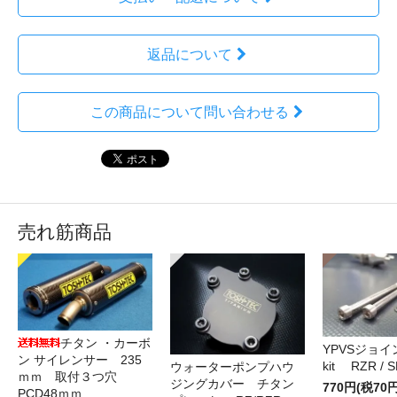
返品について
この商品について問い合わせる
売れ筋商品
チタン ・カーボ
YPVSジョ
ン サイレンサー 235
kit RZR / S
ウォーターポンプハウ
ｍｍ 取付３つ穴
ジングカバー チタン
770円(税70円
PCD48ｍｍ