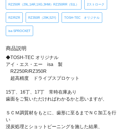
RZ250R（29L,1AR,1XG,3HM）RZ250RR（51L）
2ストローク
RZ/RZR
RZ350R（29K,52Y)
TOSH-TEC オリジナル
isa SPROCKET
商品説明
◆TOSH-TEC オリジナル
アイ・エス・エー isa 製
RZ250R/RZ350R
超高精度 ドライブスプロケット
15丁、16丁、17丁 常時在庫あり
歯面をご覧いただければわかるかと思いますが、
ＳＣＭ調質材をもとに、歯形に至るまでＮＣ加工を行
い
浸炭処理とショットピーニングを施した結果、